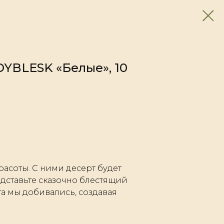
YBLESK «Белые», 10
красоты. С ними десерт будет
дставьте сказочно блестящий
та мы добивались, создавая