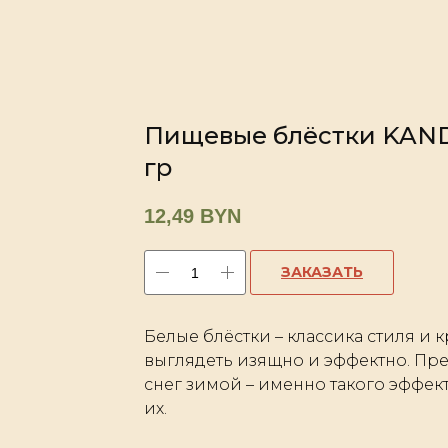
Пищевые блёстки KAND
гр
12,49
BYN
ЗАКАЗАТЬ
Белые блёстки – классика стиля и 
выглядеть изящно и эффектно. Пре
снег зимой – именно такого эффек
их.